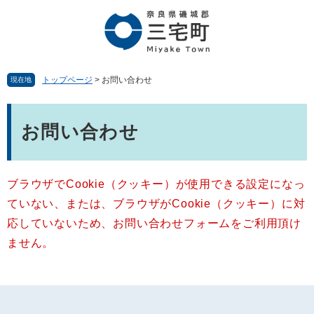
ペ
メ
ー
ニ
ジ
ュ
の
ー
先
を
頭
飛
トップページ
>
お問い合わせ
現在地
で
ば
す。
し
本
て
文
お問い合わせ
本
文
へ
ブラウザでCookie（クッキー）が使用できる設定になっ
ていない、または、ブラウザがCookie（クッキー）に対
応していないため、お問い合わせフォームをご利用頂け
ません。