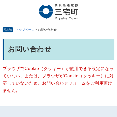
ペ
メ
ー
ニ
ジ
ュ
の
ー
先
を
頭
飛
トップページ
>
お問い合わせ
現在地
で
ば
す。
し
本
て
文
お問い合わせ
本
文
へ
ブラウザでCookie（クッキー）が使用できる設定になっ
ていない、または、ブラウザがCookie（クッキー）に対
応していないため、お問い合わせフォームをご利用頂け
ません。