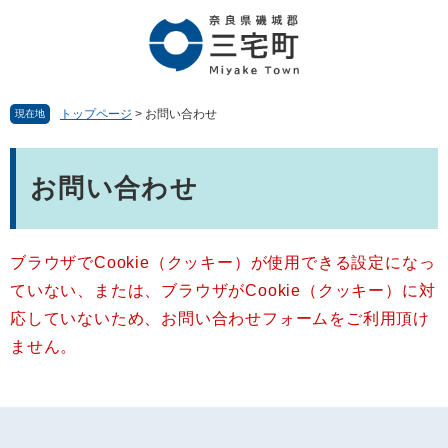
ペ
メ
ー
ニ
ジ
ュ
の
ー
先
を
頭
飛
トップページ
>
お問い合わせ
現在地
で
ば
す。
し
本
て
文
お問い合わせ
本
文
へ
ブラウザでCookie（クッキー）が使用できる設定になっ
ていない、または、ブラウザがCookie（クッキー）に対
応していないため、お問い合わせフォームをご利用頂け
ません。