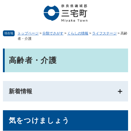
ペ
メ
ー
ニ
ジ
ュ
の
ー
先
を
頭
飛
トップページ
>
分類でさがす
>
くらしの情報
>
ライフステージ
>
高齢
現在地
者・介護
で
ば
す。
し
本
て
文
本
高齢者・介護
文
へ
新着情報
気をつけましょう