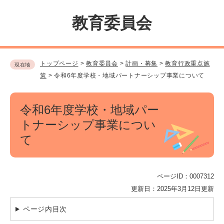
ペ
メ
ー
ニ
教育委員会
ジ
ュ
の
ー
先
を
頭
飛
トップページ
>
教育委員会
>
計画・募集
>
教育行政重点施
現在地
で
ば
策
>
令和6年度学校・地域パートナーシップ事業について
す。
し
て
本
本
令和6年度学校・地域パー
文
文
へ
トナーシップ事業につい
て
ページID：0007312
更新日：2025年3月12日更新
ページ内目次