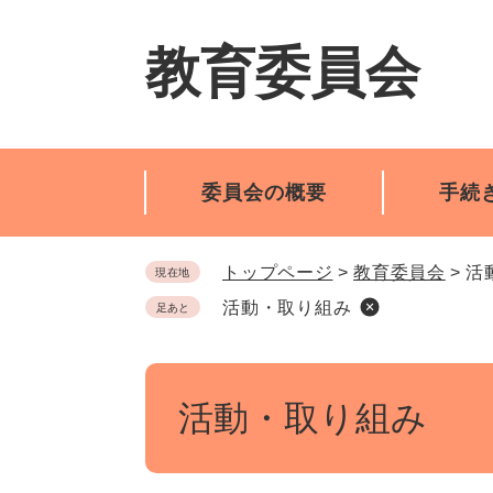
ペ
メ
ー
ニ
教育委員会
ジ
ュ
の
ー
先
を
頭
飛
で
ば
委員会の概要
手続
す。
し
て
本
トップページ
>
教育委員会
>
活
現在地
文
へ
活動・取り組み
足あと
本
文
活動・取り組み