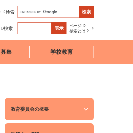
Google
ード検索
カ
ス
タ
ページID
ム
ID検索
検
検索とは？
索
・募集
学校教育
教育委員会の概要