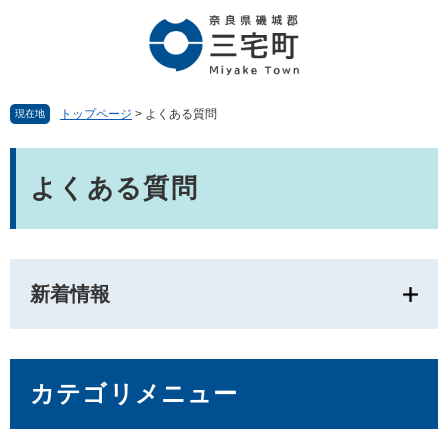
ペ
メ
ー
ニ
ジ
ュ
の
ー
先
を
頭
飛
トップページ
>
よくある質問
現在地
で
ば
す。
し
本
て
文
よくある質問
本
文
へ
新着情報
カテゴリメニュー