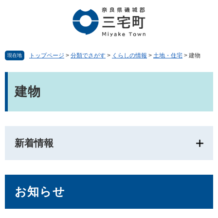
ペ
メ
ー
ニ
ジ
ュ
の
ー
先
を
頭
飛
トップページ
>
分類でさがす
>
くらしの情報
>
土地・住宅
>
建物
現在地
で
ば
す。
し
本
て
文
建物
本
文
へ
新着情報
お知らせ