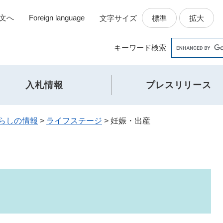
文へ
Foreign language
標準
拡大
文字サイズ
Google
キーワード
検索
カ
ス
タ
入札情報
プレスリリース
ム
検
索
らしの情報
>
ライフステージ
>
妊娠・出産