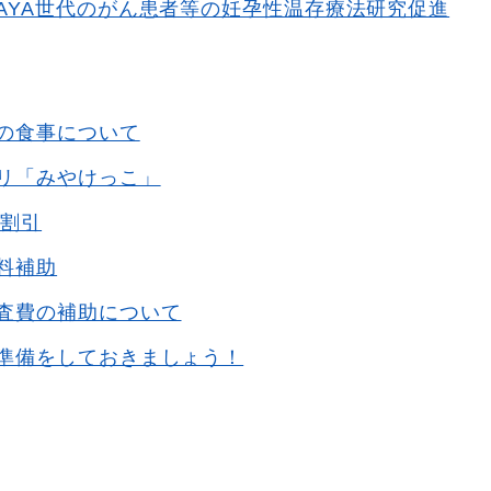
AYA世代のがん患者等の妊孕性温存療法研究促進
の食事について
リ「みやけっこ」
券割引
料補助
査費の補助について
準備をしておきましょう！