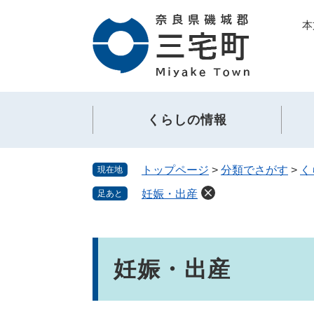
ペ
メ
本
ー
ニ
ジ
ュ
の
ー
先
を
頭
飛
で
ば
くらしの情報
す。
し
て
本
トップページ
>
分類でさがす
>
く
現在地
文
へ
妊娠・出産
足あと
本
文
妊娠・出産