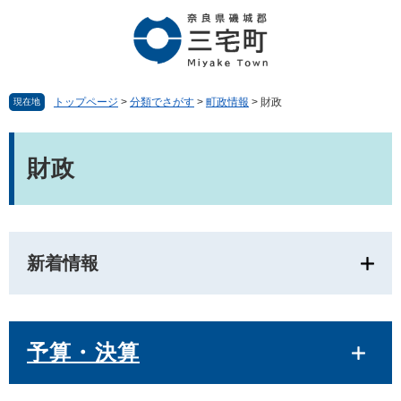
ペ
メ
ー
ニ
ジ
ュ
の
ー
先
を
頭
飛
トップページ
>
分類でさがす
>
町政情報
>
財政
現在地
で
ば
す。
し
本
て
文
財政
本
文
へ
新着情報
予算・決算