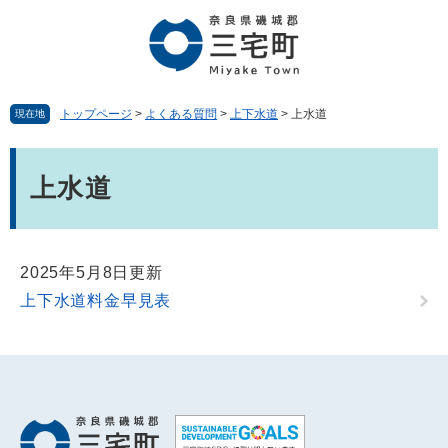
ペ
メ
ー
ニ
ジ
ュ
の
ー
先
を
頭
飛
トップページ
>
よくある質問
>
上下水道
>
上水道
現在地
で
ば
す。
し
本
て
文
上水道
本
文
へ
2025年5月8日更新
上下水道料金早見表