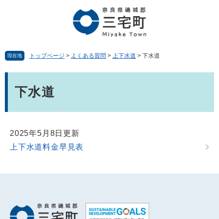
ペ
メ
ー
ニ
ジ
ュ
の
ー
先
を
頭
飛
トップページ
>
よくある質問
>
上下水道
>
下水道
現在地
で
ば
す。
し
本
て
文
下水道
本
文
へ
2025年5月8日更新
上下水道料金早見表