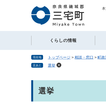
ペ
メ
本
ー
ニ
ジ
ュ
の
ー
先
を
頭
飛
で
ば
くらしの情報
す。
し
て
本
トップページ
>
相談・窓口
>
町政
現在地
文
へ
選挙
足あと
本
文
選挙