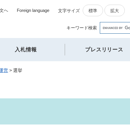
文へ
Foreign language
標準
拡大
文字サイズ
Google
キーワード
検索
カ
ス
タ
入札情報
プレスリリース
ム
検
索
運営
>
選挙