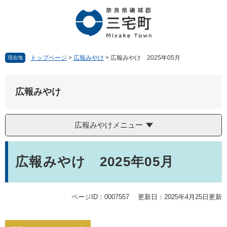
ペ
メ
ー
ニ
ジ
ュ
の
ー
先
を
頭
飛
トップページ
>
広報みやけ
>
広報みやけ 2025年05月
現在地
で
ば
す。
し
て
広報みやけ
本
文
へ
広報みやけメニュー
本
文
広報みやけ 2025年05月
ページID：0007557
更新日：2025年4月25日更新