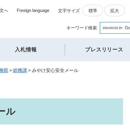
文へ
Foreign language
標準
拡大
文字サイズ
Google
キーワード
検索
カ
ス
タ
入札情報
プレスリリース
ム
検
索
務部
>
総務課
>
みやけ安心安全メール
ール