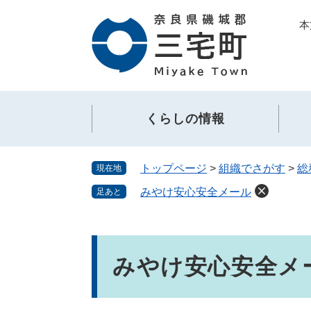
ペ
メ
本
ー
ニ
ジ
ュ
の
ー
先
を
頭
飛
で
ば
くらしの情報
す。
し
て
本
トップページ
>
組織でさがす
>
総
現在地
文
へ
みやけ安心安全メール
足あと
本
文
みやけ安心安全メ