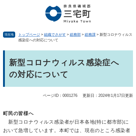
ペ
メ
ー
ニ
ジ
ュ
の
ー
先
を
頭
飛
トップページ
>
組織でさがす
>
総務部
>
総務課
>
新型コロナウィルス
現在地
感染症への対応について
で
ば
す。
し
本
て
文
本
新型コロナウィルス感染症へ
文
の対応について
へ
ページID：0001276
更新日：2024年1月17日更新
町民の皆様へ
新型コロナウィルス感染者が日本各地(特に都市部)に
おいて急増しています。本町では、現在のところ感染者