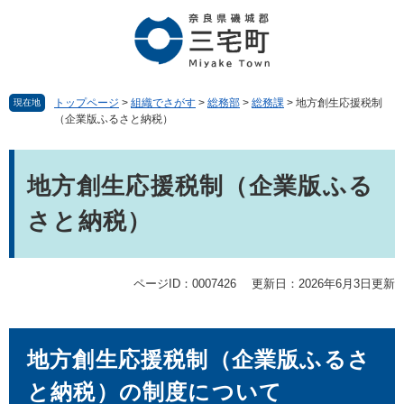
ペ
メ
ー
ニ
ジ
ュ
の
ー
先
を
頭
飛
トップページ
>
組織でさがす
>
総務部
>
総務課
>
地方創生応援税制
現在地
（企業版ふるさと納税）
で
ば
す。
し
本
て
文
本
地方創生応援税制（企業版ふる
文
さと納税）
へ
ページID：0007426
更新日：2026年6月3日更新
地方創生応援税制（企業版ふるさ
と納税）の制度について