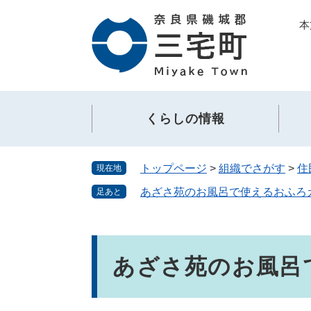
ペ
メ
本
ー
ニ
ジ
ュ
の
ー
先
を
頭
飛
で
ば
くらしの情報
す。
し
て
本
トップページ
>
組織でさがす
>
住
現在地
文
へ
あざさ苑のお風呂で使えるおふろ
足あと
本
文
あざさ苑のお風呂