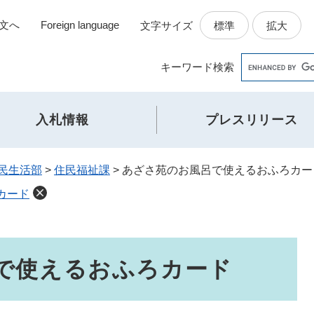
文へ
Foreign language
標準
拡大
文字サイズ
Google
キーワード
検索
カ
ス
タ
入札情報
プレスリリース
ム
検
索
民生活部
>
住民福祉課
>
あざさ苑のお風呂で使えるおふろカー
カード
で使えるおふろカード