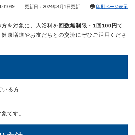
01049
更新日：2024年4月1日更新
印刷ページ表示
の方を対象に、入浴料を
回数無制限
・
1回100円
で
。健康増進やお友だちとの交流にぜひご活用くださ
ている方
対象です。