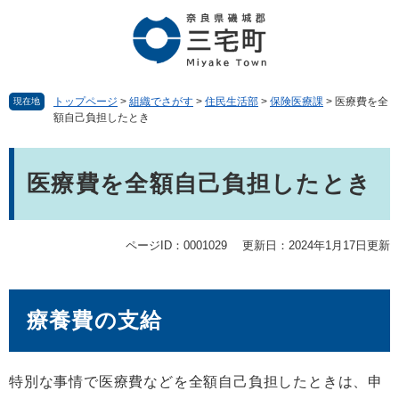
ペ
メ
ー
ニ
ジ
ュ
の
ー
先
を
頭
飛
トップページ
>
組織でさがす
>
住民生活部
>
保険医療課
>
医療費を全
現在地
額自己負担したとき
で
ば
す。
し
本
て
文
本
医療費を全額自己負担したとき
文
へ
ページID：0001029
更新日：2024年1月17日更新
療養費の支給
特別な事情で医療費などを全額自己負担したときは、申