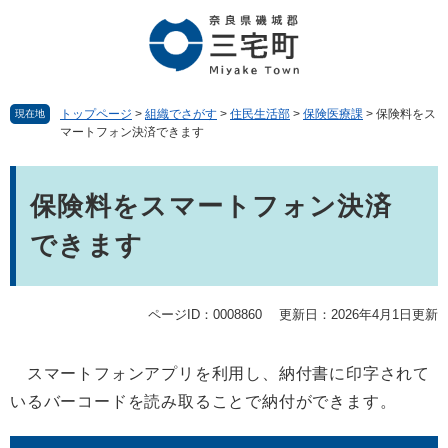
ペ
メ
ー
ニ
ジ
ュ
の
ー
先
を
頭
飛
トップページ
>
組織でさがす
>
住民生活部
>
保険医療課
>
保険料をス
現在地
マートフォン決済できます
で
ば
す。
し
本
て
文
本
保険料をスマートフォン決済
文
できます
へ
ページID：0008860
更新日：2026年4月1日更新
スマートフォンアプリを利用し、納付書に印字されて
いるバーコードを読み取ることで納付ができます。