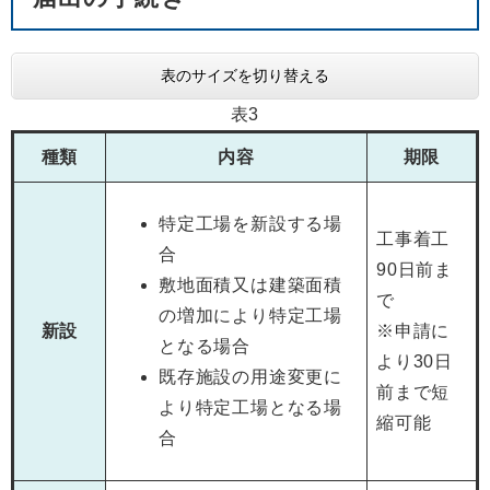
表のサイズを切り替える
表3
種類
内容
期限
特定工場を新設する場
工事着工
合
90日前ま
敷地面積又は建築面積
で
の増加により特定工場
新設
※申請に
となる場合
より30日
既存施設の用途変更に
前まで短
より特定工場となる場
縮可能
合