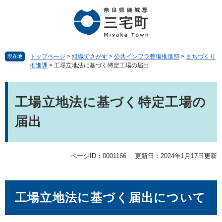
ペ
メ
ー
ニ
ジ
ュ
の
ー
先
を
頭
飛
トップページ
>
組織でさがす
>
公共インフラ整備推進部
>
まちづくり
現在地
推進課
>
工場立地法に基づく特定工場の届出
で
ば
す。
し
本
て
文
本
工場立地法に基づく特定工場の
文
届出
へ
ページID：0001166
更新日：2024年1月17日更新
工場立地法に基づく届出について