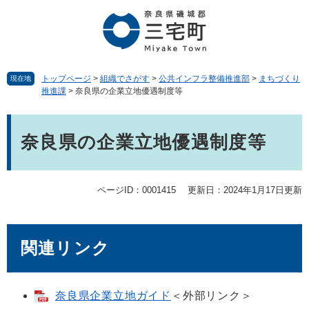
ペ
メ
ー
ニ
ジ
ュ
の
ー
先
を
頭
飛
トップページ
>
組織でさがす
>
公共インフラ整備推進部
>
まちづくり
現在地
推進課
>
奈良県の企業立地優遇制度等
で
ば
す。
し
本
て
文
本
奈良県の企業立地優遇制度等
文
へ
ページID：0001415
更新日：2024年1月17日更新
関連リンク
奈良県企業立地ガイド
＜外部リンク＞