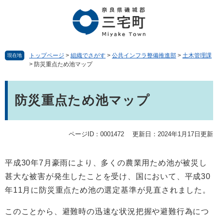
ペ
メ
ー
ニ
ジ
ュ
の
ー
先
を
頭
飛
トップページ
>
組織でさがす
>
公共インフラ整備推進部
>
土木管理課
現在地
>
防災重点ため池マップ
で
ば
す。
し
本
て
文
本
防災重点ため池マップ
文
へ
ページID：0001472
更新日：2024年1月17日更新
平成30年7月豪雨により、多くの農業用ため池が被災し
甚大な被害が発生したことを受け、国において、平成30
年11月に防災重点ため池の選定基準が見直されました。
このことから、避難時の迅速な状況把握や避難行為につ