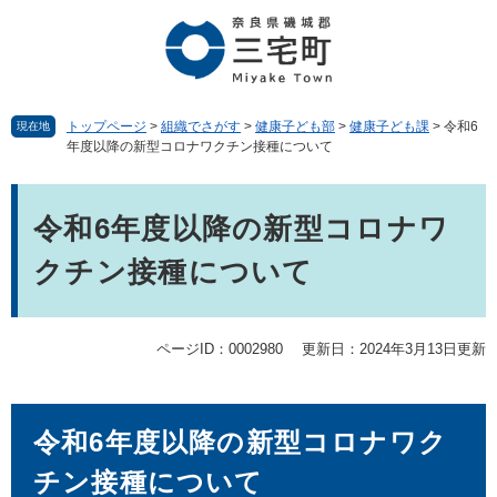
ペ
メ
ー
ニ
ジ
ュ
の
ー
先
を
頭
飛
トップページ
>
組織でさがす
>
健康子ども部
>
健康子ども課
>
令和6
現在地
年度以降の新型コロナワクチン接種について
で
ば
す。
し
本
て
文
本
令和6年度以降の新型コロナワ
文
クチン接種について
へ
ページID：0002980
更新日：2024年3月13日更新
令和6年度以降の新型コロナワク
チン接種について