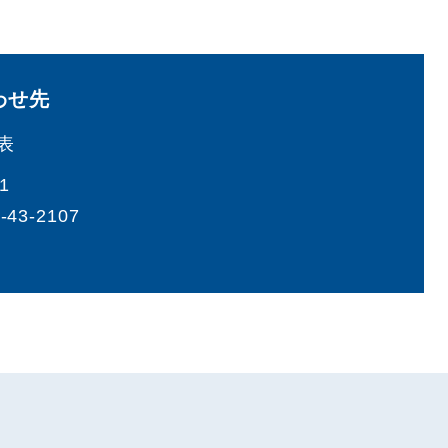
わせ先
表
1
-43-2107