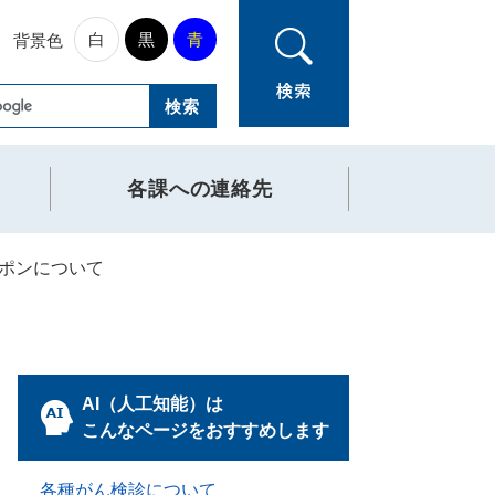
白
黒
青
背景色
各課への連絡先
ポンについて
AI（人工知能）は
こんなページをおすすめします
各種がん検診について