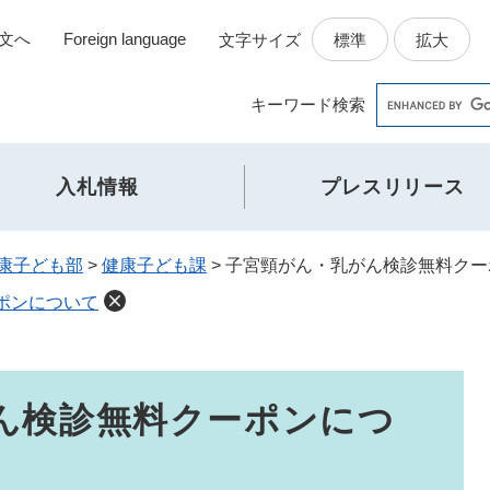
文へ
Foreign language
標準
拡大
文字サイズ
Google
キーワード
検索
カ
ス
タ
入札情報
プレスリリース
ム
検
索
康子ども部
>
健康子ども課
>
子宮頸がん・乳がん検診無料クー
ポンについて
ん検診無料クーポンにつ