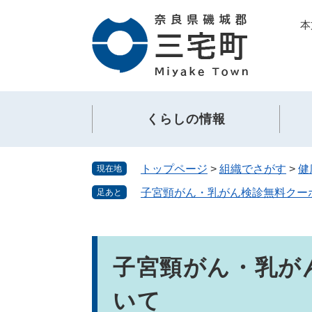
ペ
メ
本
ー
ニ
ジ
ュ
の
ー
先
を
頭
飛
で
ば
くらしの情報
す。
し
て
本
トップページ
>
組織でさがす
>
健
現在地
文
へ
子宮頸がん・乳がん検診無料クー
足あと
本
文
子宮頸がん・乳が
いて