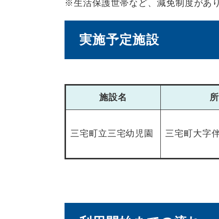
※生活保護世帯など、減免制度があ
実施予定施設
施設名
三宅町立三宅幼児園
三宅町大字伴