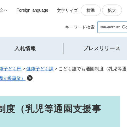
文へ
Foreign language
標準
拡大
文字サイズ
Google
キーワード
検索
カ
ス
タ
入札情報
プレスリリース
ム
検
索
康子ども部
>
健康子ども課
>
こども誰でも通園制度（乳児等通
園支援事業）
制度（乳児等通園支援事