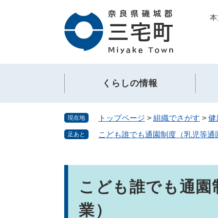
ペ
メ
本
ー
ニ
ジ
ュ
の
ー
先
を
頭
飛
で
ば
くらしの情報
す。
し
て
本
トップページ
>
組織でさがす
>
健
現在地
文
へ
こども誰でも通園制度（乳児等通
足あと
本
文
こども誰でも通園
業）