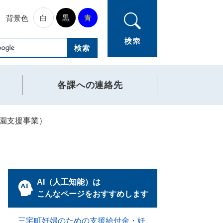
白
黒
青
背景色
各課への連絡先
園支援事業）
AI（人工知能）は
こんなページをおすすめします
三宅町妊婦のための支援給付金・妊