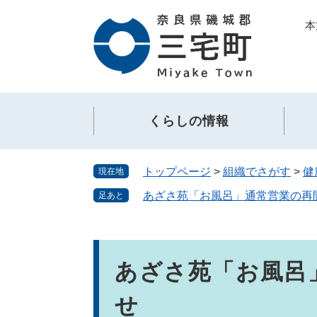
ペ
メ
本
ー
ニ
ジ
ュ
の
ー
先
を
頭
飛
で
ば
くらしの情報
す。
し
て
本
トップページ
>
組織でさがす
>
健
現在地
文
へ
あざさ苑「お風呂」通常営業の再
足あと
本
文
あざさ苑「お風呂
せ