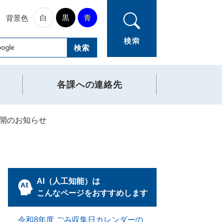
白
黒
青
背景色
各課への連絡先
開のお知らせ
AI（人工知能）は
こんなページをおすすめします
令和8年度 ごみ収集日カレンダーの