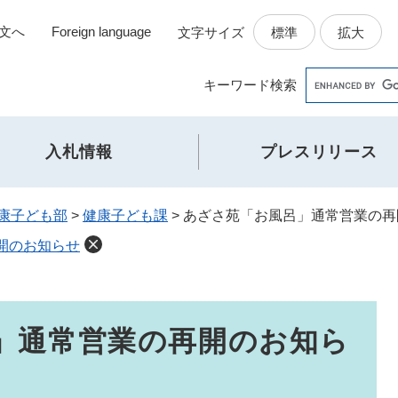
文へ
Foreign language
標準
拡大
文字サイズ
Google
キーワード
検索
カ
ス
タ
入札情報
プレスリリース
ム
検
索
康子ども部
>
健康子ども課
>
あざさ苑「お風呂」通常営業の再
開のお知らせ
」通常営業の再開のお知ら