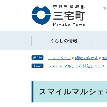
ペ
メ
本
ー
ニ
ジ
ュ
の
ー
先
を
頭
飛
で
ば
くらしの情報
す。
し
て
本
トップページ
>
組織でさがす
>
健
現在地
文
へ
スマイルマルシェを開催します！
足あと
本
文
スマイルマルシェ