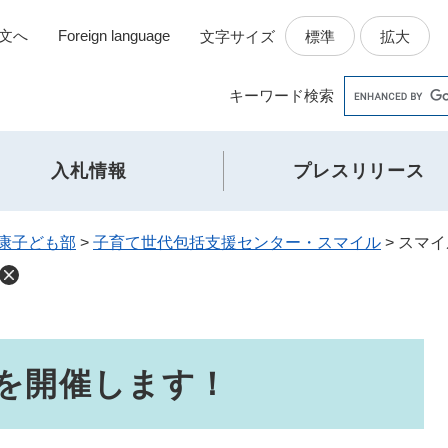
文へ
Foreign language
標準
拡大
文字サイズ
Google
キーワード
検索
カ
ス
タ
入札情報
プレスリリース
ム
検
索
康子ども部
>
子育て世代包括支援センター・スマイル
>
スマイ
を開催します！