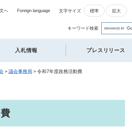
文へ
Foreign language
標準
拡大
文字サイズ
Google
キーワード
検索
カ
ス
タ
入札情報
プレスリリース
ム
検
索
会
>
議会事務局
>
令和7年度政務活動費
動費