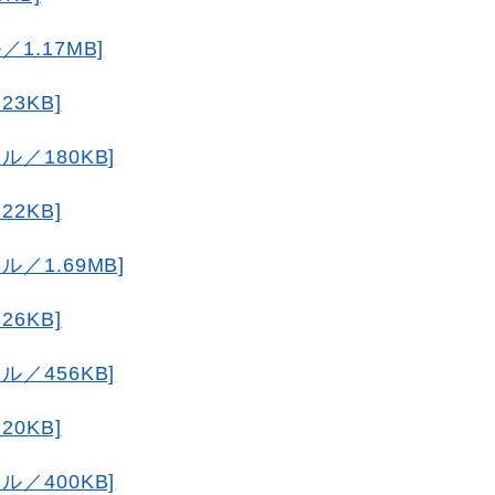
1.17MB]
3KB]
／180KB]
2KB]
／1.69MB]
6KB]
／456KB]
0KB]
／400KB]