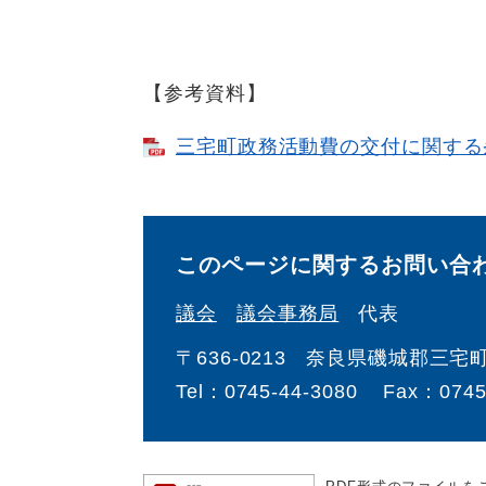
【参考資料】
三宅町政務活動費の交付に関する条例 
このページに関するお問い合
議会
議会事務局
代表
〒636-0213
奈良県磯城郡三宅町
Tel：0745-44-3080
Fax：074