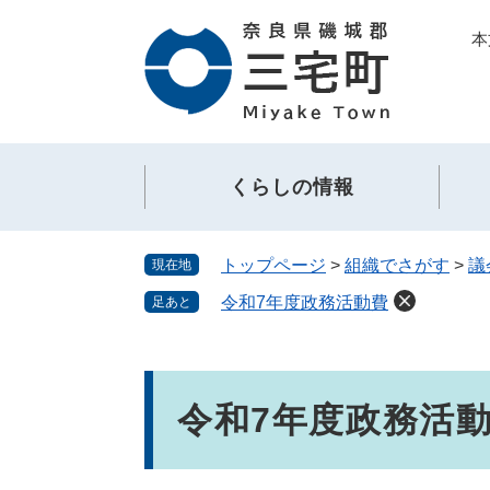
ペ
メ
本
ー
ニ
ジ
ュ
の
ー
先
を
頭
飛
で
ば
くらしの情報
す。
し
て
本
トップページ
>
組織でさがす
>
議
現在地
文
へ
令和7年度政務活動費
足あと
本
文
令和7年度政務活