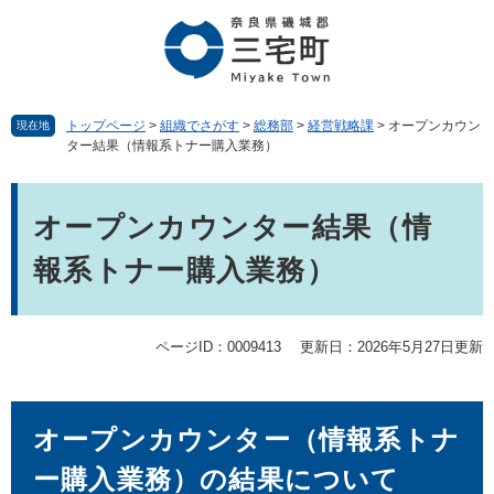
ペ
メ
ー
ニ
ジ
ュ
の
ー
先
を
頭
飛
トップページ
>
組織でさがす
>
総務部
>
経営戦略課
>
オープンカウン
現在地
ター結果（情報系トナー購入業務）
で
ば
す。
し
本
て
文
本
オープンカウンター結果（情
文
報系トナー購入業務）
へ
ページID：0009413
更新日：2026年5月27日更新
オープンカウンター（情報系トナ
ー購入業務）の結果について