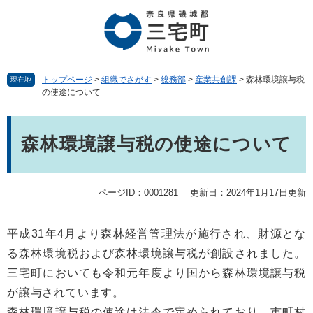
ペ
メ
ー
ニ
ジ
ュ
の
ー
先
を
頭
飛
トップページ
>
組織でさがす
>
総務部
>
産業共創課
>
森林環境譲与税
現在地
の使途について
で
ば
す。
し
本
て
文
本
森林環境譲与税の使途について
文
へ
ページID：0001281
更新日：2024年1月17日更新
平成31年4月より森林経営管理法が施行され、財源とな
る森林環境税および森林環境譲与税が創設されました。
三宅町においても令和元年度より国から森林環境譲与税
が譲与されています。
森林環境譲与税の使途は法令で定められており、市町村