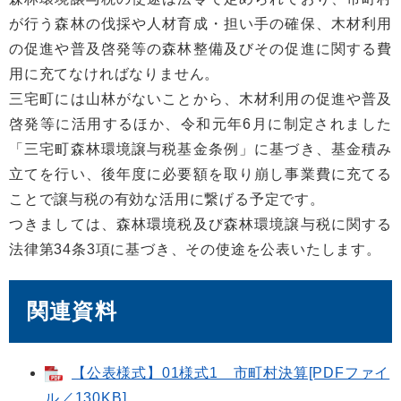
が行う森林の伐採や人材育成・担い手の確保、木材利用
の促進や普及啓発等の森林整備及びその促進に関する費
用に充てなければなりません。
三宅町には山林がないことから、木材利用の促進や普及
啓発等に活用するほか、令和元年6月に制定されました
「三宅町森林環境譲与税基金条例」に基づき、基金積み
立てを行い、後年度に必要額を取り崩し事業費に充てる
ことで譲与税の有効な活用に繋げる予定です。
つきましては、森林環境税及び森林環境譲与税に関する
法律第34条3項に基づき、その使途を公表いたします。
関連資料
【公表様式】01様式1 市町村決算[PDFファイ
ル／130KB]