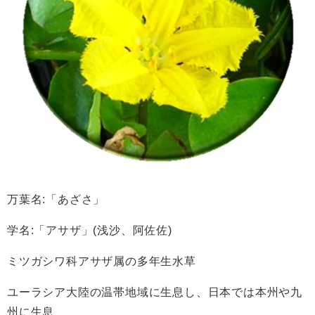
万葉名:「あざさ」
学名:「アサザ」(浅沙、阿佐佐)
ミツガシワ科アサザ属の多年生水草
ユーラシア大陸の温帯地域に生息し、日本では本州や九
州に生息