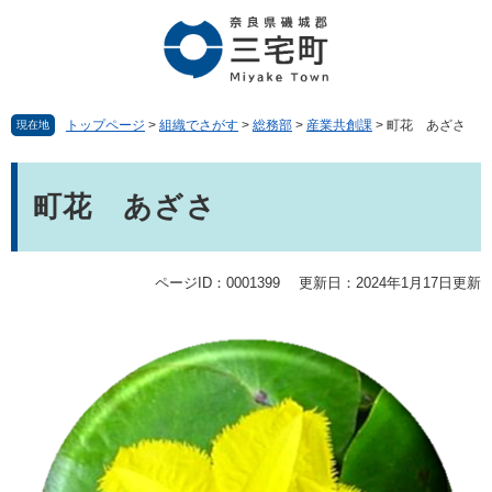
ペ
メ
ー
ニ
ジ
ュ
の
ー
先
を
頭
飛
トップページ
>
組織でさがす
>
総務部
>
産業共創課
>
町花 あざさ
現在地
で
ば
す。
し
本
て
文
町花 あざさ
本
文
へ
ページID：0001399
更新日：2024年1月17日更新