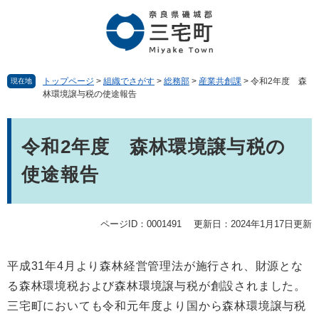
ペ
メ
ー
ニ
ジ
ュ
の
ー
先
を
頭
飛
トップページ
>
組織でさがす
>
総務部
>
産業共創課
>
令和2年度 森
現在地
林環境譲与税の使途報告
で
ば
す。
し
本
て
文
本
令和2年度 森林環境譲与税の
文
使途報告
へ
ページID：0001491
更新日：2024年1月17日更新
平成31年4月より森林経営管理法が施行され、財源とな
る森林環境税および森林環境譲与税が創設されました。
三宅町においても令和元年度より国から森林環境譲与税