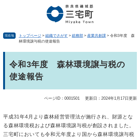
ペ
メ
ー
ニ
ジ
ュ
の
ー
先
を
頭
飛
トップページ
>
組織でさがす
>
総務部
>
産業共創課
>
令和3年度 森
現在地
林環境譲与税の使途報告
で
ば
す。
し
本
て
文
本
令和3年度 森林環境譲与税の
文
使途報告
へ
ページID：0001501
更新日：2024年1月17日更新
平成31年4月より森林経営管理法が施行され、財源とな
る森林環境税および森林環境譲与税が創設されました。
三宅町においても令和元年度より国から森林環境譲与税