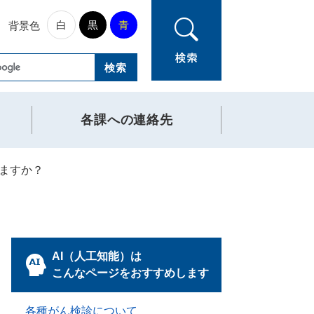
白
黒
青
背景色
各課への連絡先
ますか？
AI（人工知能）は
こんなページをおすすめします
各種がん検診について