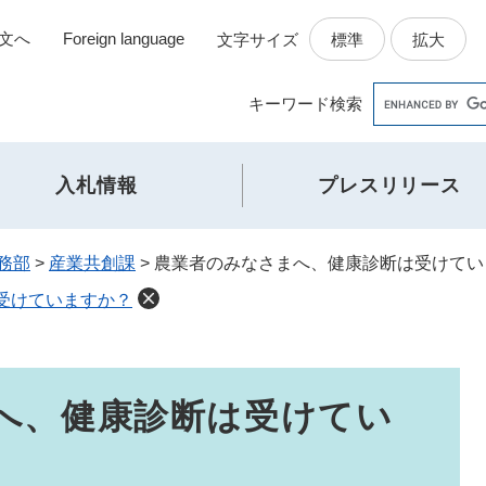
文へ
Foreign language
標準
拡大
文字サイズ
Google
キーワード
検索
カ
ス
タ
入札情報
プレスリリース
ム
検
索
務部
>
産業共創課
>
農業者のみなさまへ、健康診断は受けてい
受けていますか？
へ、健康診断は受けてい