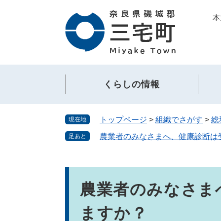
ペ
メ
本
ー
ニ
ジ
ュ
の
ー
先
を
頭
飛
で
ば
くらしの情報
す。
し
て
本
トップページ
>
組織でさがす
>
総
現在地
文
へ
農業者のみなさまへ、健康診断は
足あと
本
文
農業者のみなさま
ますか？