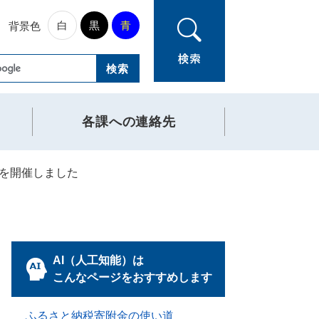
白
黒
青
背景色
各課への連絡先
を開催しました
AI（人工知能）は
こんなページをおすすめします
ふるさと納税寄附金の使い道