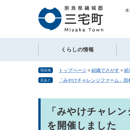
ペ
メ
本
ー
ニ
ジ
ュ
の
ー
先
を
頭
飛
で
ば
くらしの情報
す。
し
て
本
トップページ
>
組織でさがす
>
総
現在地
文
へ
「みやけチャレンジファーム」田
足あと
本
文
「みやけチャレン
を開催しました