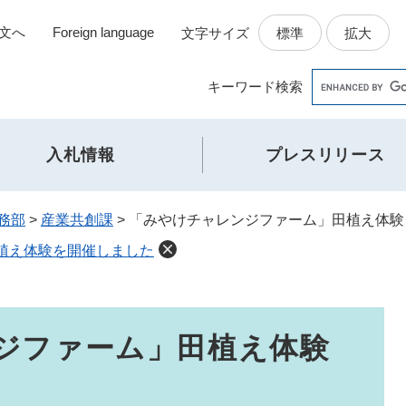
文へ
Foreign language
標準
拡大
文字サイズ
Google
キーワード
検索
カ
ス
タ
入札情報
プレスリリース
ム
検
索
務部
>
産業共創課
>
「みやけチャレンジファーム」田植え体験
植え体験を開催しました
ジファーム」田植え体験