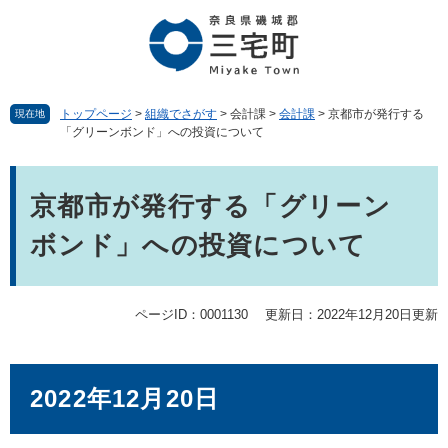
ペ
メ
ー
ニ
ジ
ュ
の
ー
先
を
頭
飛
トップページ
>
組織でさがす
>
会計課
>
会計課
>
京都市が発行する
現在地
「グリーンボンド」への投資について
で
ば
す。
し
本
て
文
本
京都市が発行する「グリーン
文
ボンド」への投資について
へ
ページID：0001130
更新日：2022年12月20日更新
2022年12月20日