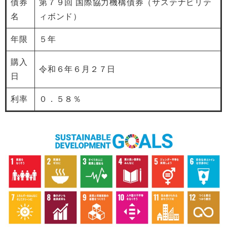
債券
第７９回 国際協力機構債券（サステナビリテ
名
ィボンド）
年限
５年
購入
令和６年６月２７日
日
利率
０．５８％