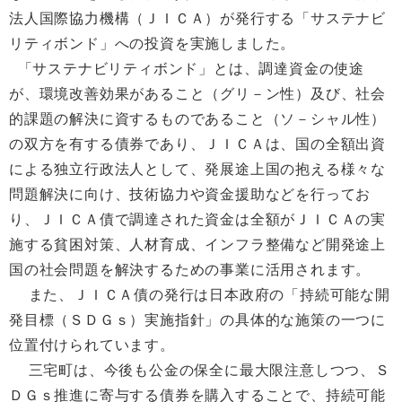
法人国際協力機構（ＪＩＣＡ）が発行する「サステナビ
リティボンド」への投資を実施しました。
「サステナビリティボンド」とは、調達資金の使途
が、環境改善効果があること（グリ－ン性）及び、社会
的課題の解決に資するものであること（ソ－シャル性）
の双方を有する債券であり、ＪＩＣＡは、国の全額出資
による独立行政法人として、発展途上国の抱える様々な
問題解決に向け、技術協力や資金援助などを行ってお
り、ＪＩＣＡ債で調達された資金は全額がＪＩＣＡの実
施する貧困対策、人材育成、インフラ整備など開発途上
国の社会問題を解決するための事業に活用されます。
また、ＪＩＣＡ債の発行は日本政府の「持続可能な開
発目標（ＳＤＧｓ）実施指針」の具体的な施策の一つに
位置付けられています。
三宅町は、今後も公金の保全に最大限注意しつつ、Ｓ
ＤＧｓ推進に寄与する債券を購入することで、持続可能