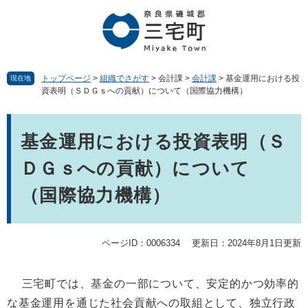
ペ
メ
ー
ニ
ジ
ュ
の
ー
先
を
頭
飛
トップページ
>
組織でさがす
>
会計課
>
会計課
>
基金運用における投
現在地
資表明（ＳＤＧｓへの貢献）について（国際協力機構）
で
ば
す。
し
本
て
文
本
基金運用における投資表明（Ｓ
文
ＤＧｓへの貢献）について
へ
（国際協力機構）
ページID：0006334
更新日：2024年8月1日更新
三宅町では、基金の一部について、安定的かつ効率的
な基金運用を通じた社会貢献への取組として、独立行政