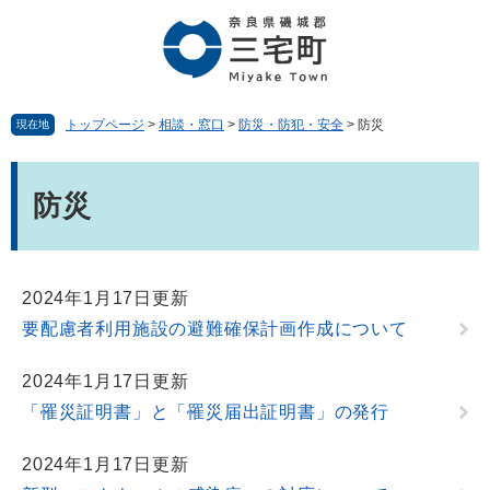
ペ
メ
ー
ニ
ジ
ュ
の
ー
先
を
頭
飛
トップページ
>
相談・窓口
>
防災・防犯・安全
>
防災
現在地
で
ば
す。
し
本
て
文
防災
本
文
へ
2024年1月17日更新
要配慮者利用施設の避難確保計画作成について
2024年1月17日更新
「罹災証明書」と「罹災届出証明書」の発行
2024年1月17日更新