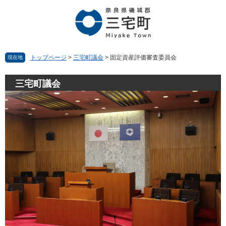
ペ
メ
ー
ニ
ジ
ュ
の
ー
先
を
頭
飛
トップページ
>
三宅町議会
>
固定資産評価審査委員会
現在地
で
ば
す。
し
三宅町議会
て
本
文
へ