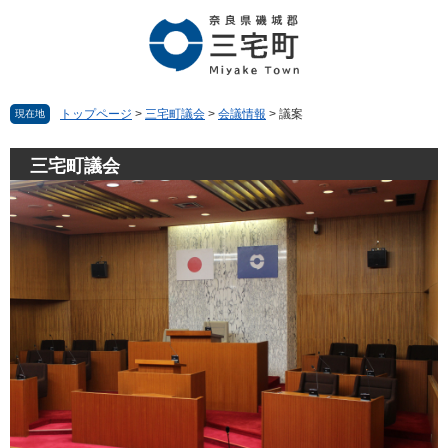
ペ
メ
ー
ニ
ジ
ュ
の
ー
先
を
頭
飛
トップページ
>
三宅町議会
>
会議情報
>
議案
現在地
で
ば
す。
し
三宅町議会
て
本
文
へ