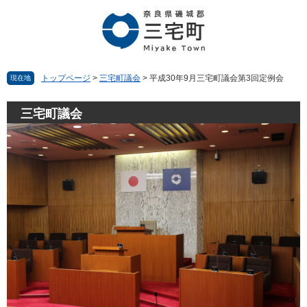
ペ
メ
ー
ニ
ジ
ュ
の
ー
先
を
頭
飛
トップページ
>
三宅町議会
>
平成30年9月三宅町議会第3回定例会
現在地
で
ば
す。
し
三宅町議会
て
本
文
へ