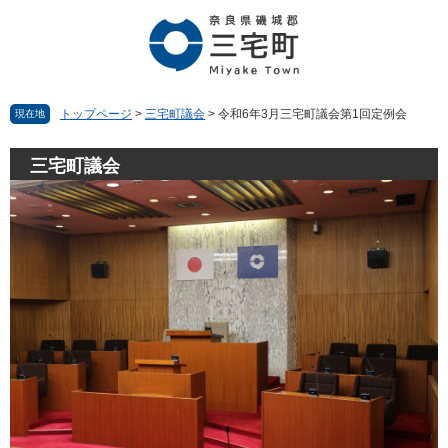
ペ
メ
ー
ニ
ジ
ュ
の
ー
先
を
頭
飛
トップページ
>
三宅町議会
>
令和6年3月三宅町議会第1回定例会
現在地
で
ば
す。
し
三宅町議会
て
本
文
へ