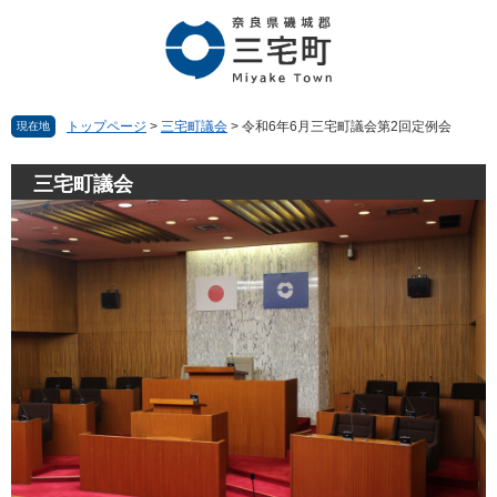
ペ
メ
ー
ニ
ジ
ュ
の
ー
先
を
頭
飛
トップページ
>
三宅町議会
>
令和6年6月三宅町議会第2回定例会
現在地
で
ば
す。
し
三宅町議会
て
本
文
へ