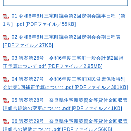
01 令和6年6月三宅町議会第2回定例会議事日程［第
1号］.pdf [PDFファイル／55KB]
02 令和6年6月三宅町議会第2回定例会会期日程表
[PDFファイル／27KB]
03 議案第26号 令和6年度三宅町一般会計第2回補
正予算について.pdf [PDFファイル／2.95MB]
04 議案第27号 令和6年度三宅町国民健康保険特別
会計第1回補正予算について.pdf [PDFファイル／381KB]
05 議案第28号 奈良県住宅新築資金等貸付金回収管
理組合規約の変更について.pdf [PDFファイル／41KB]
06 議案第29号 奈良県住宅新築資金等貸付金回収管
理組合の解散について.pdf [PDFファイル／56KB]