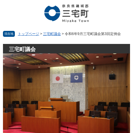
ペ
メ
ー
ニ
ジ
ュ
の
ー
先
を
頭
飛
トップページ
>
三宅町議会
>
令和6年9月三宅町議会第3回定例会
現在地
で
ば
す。
し
三宅町議会
て
本
文
へ