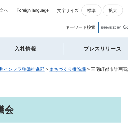
文へ
Foreign language
標準
拡大
文字サイズ
Google
キーワード
検索
カ
ス
タ
入札情報
プレスリリース
ム
検
索
共インフラ整備推進部
>
まちづくり推進課
>
三宅町都市計画審
議会