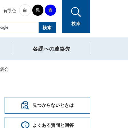
白
黒
青
背景色
各課への連絡先
議会
見つからないときは
よくある質問と回答