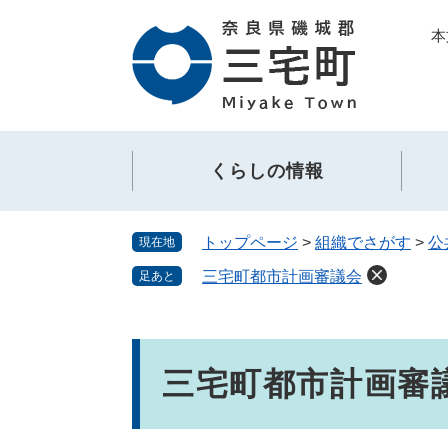
ペ
メ
本
ー
ニ
ジ
ュ
の
ー
先
を
頭
飛
で
ば
くらしの情報
す。
し
て
本
トップページ
>
組織でさがす
>
公
現在地
文
へ
三宅町都市計画審議会
足あと
本
文
三宅町都市計画審