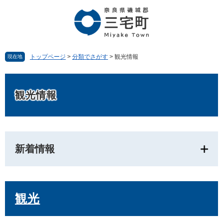
ペ
メ
ー
ニ
ジ
ュ
の
ー
先
を
頭
飛
トップページ
>
分類でさがす
>
観光情報
現在地
で
ば
す。
し
本
て
文
観光情報
本
文
へ
新着情報
観光