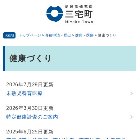
ペ
メ
ー
ニ
ジ
ュ
の
ー
先
を
頭
飛
トップページ
>
各種申請・届出
>
健康・医療
>
健康づくり
現在地
で
ば
す。
し
本
て
文
健康づくり
本
文
へ
2026年7月29日更新
未熟児養育医療
2026年3月30日更新
特定健康診査のご案内
2025年6月25日更新