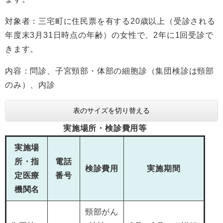
対象者：三宅町に住民票を有する20歳以上（受診される
年度末3月31日時点の年齢）の女性で、2年に1回受診で
きます。
内容：問診、子宮頸部・体部の細胞診（集団検診は頸部
のみ）、内診
表のサイズを切り替える
実施場所・検診費用等
実施場
所・指
電話
検診費用
実施期間
定医療
番号
機関名
頸部がん