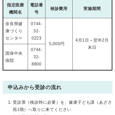
指定医療
電話番
検診費用
実施期間
機関名
号
奈良県健
0744-
康づくり
32-
センター
0223
4月1日～翌年2月
5,000円
末日
0744-
国保中央
32-
病院
8800
申込みから受診の流れ
受診票（検診時に必要）を、健康子ども課（あざさ
苑1階）へ取りに来てください