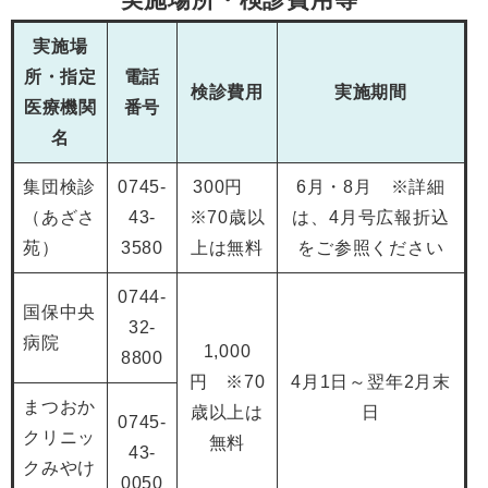
実施場
所・指定
電話
検診費用
実施期間
医療機関
番号
名
集団検診
0745-
300円
6月・8月 ※詳細
（あざさ
43-
※70歳以
は、4月号広報折込
苑）
3580
上は無料
をご参照ください
0744-
国保中央
32-
病院
1,000
8800
円 ※70
4月1日～翌年2月末
まつおか
歳以上は
日
0745-
クリニッ
無料
43-
クみやけ
0050