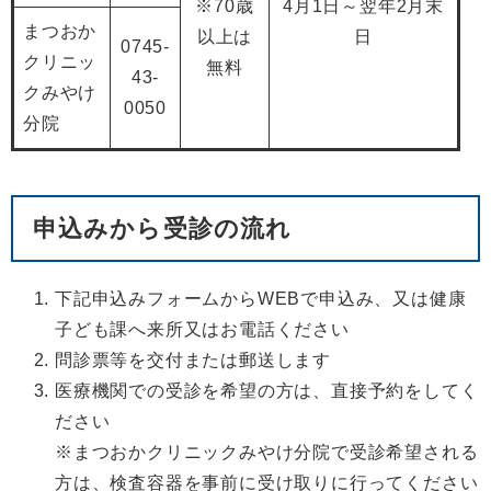
※70歳
4月1日～翌年2月末
まつおか
以上は
日
0745-
クリニッ
無料
43-
クみやけ
0050
分院
申込みから受診の流れ
下記申込みフォームからWEBで申込み、又は健康
子ども課へ来所又はお電話ください
問診票等を交付または郵送します
医療機関での受診を希望の方は、直接予約をしてく
ださい
※まつおかクリニックみやけ分院で受診希望される
方は、検査容器を事前に受け取りに行ってください