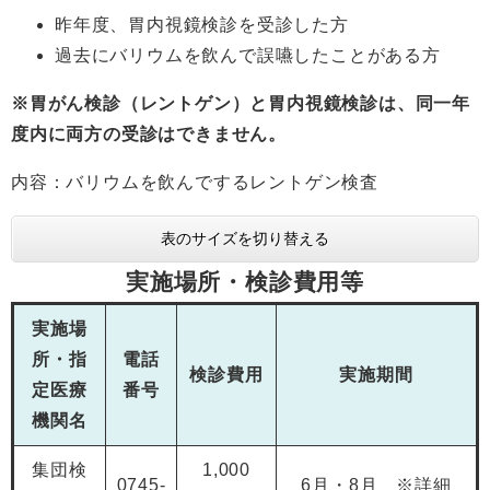
昨年度、胃内視鏡検診を受診した方
過去にバリウムを飲んで誤嚥したことがある方
※胃がん検診（レントゲン）と胃内視鏡検診は、同一年
度内に両方の受診はできません。
内容：バリウムを飲んでするレントゲン検査
表のサイズを切り替える
実施場所・検診費用等
実施場
所・指
電話
検診費用
実施期間
定医療
番号
機関名
集団検
1,000
0745-
6月・8月 ※詳細