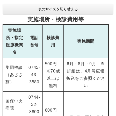
表のサイズを切り替える
実施場所・検診費用等
実施場
所・指定
電話
検診費
実施期間
医療機関
番号
用
名
500円
6月・8月・9月 ※
集団検診
0745-
※70歳
詳細は、4月号広報
（あざさ
43-
以上は
折込をご参照くださ
苑）
3580
無料
い
0744-
国保中央
32-
病院
800円
8800