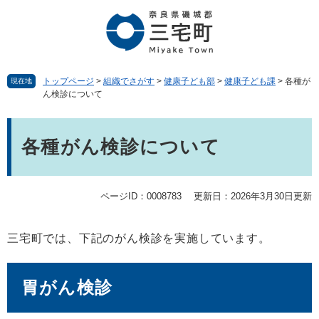
ペ
メ
ー
ニ
ジ
ュ
の
ー
先
を
頭
飛
トップページ
>
組織でさがす
>
健康子ども部
>
健康子ども課
>
各種が
現在地
ん検診について
で
ば
す。
し
本
て
文
本
各種がん検診について
文
へ
ページID：0008783
更新日：2026年3月30日更新
三宅町では、下記のがん検診を実施しています。
胃がん検診