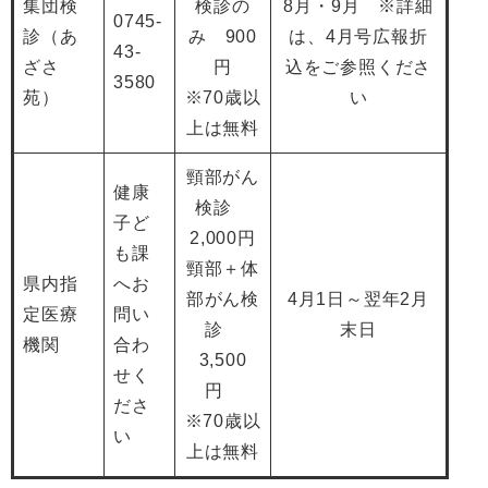
集団検
検診の
8月・9月 ※詳細
0745-
診（あ
み 900
は、4月号広報折
43-
ざさ
円
込をご参照くださ
3580
苑）
※70歳以
い
上は無料
頸部がん
健康
検診
子ど
2,000円
も課
頸部＋体
県内指
へお
部がん検
4月1日～翌年2月
定医療
問い
診
末日
機関
合わ
3,500
せく
円
ださ
※70歳以
い
上は無料