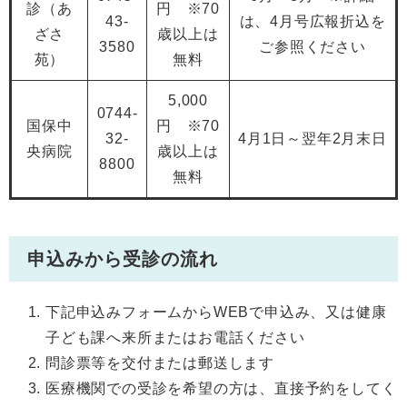
診（あ
円 ※70
43-
は、4月号広報折込を
ざさ
歳以上は
3580
ご参照ください
苑）
無料
5,000
0744-
国保中
円 ※70
32-
4月1日～翌年2月末日
央病院
歳以上は
8800
無料
申込みから受診の流れ
下記申込みフォームからWEBで申込み、又は健康
子ども課へ来所またはお電話ください
問診票等を交付または郵送します
医療機関での受診を希望の方は、直接予約をしてく