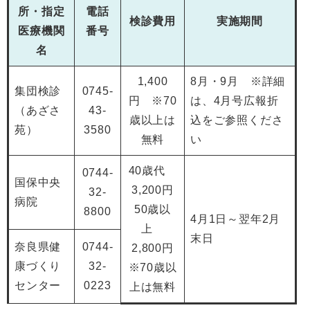
所・指定
電話
検診費用
実施期間
医療機関
番号
名
1,400
8月・9月 ※詳細
集団検診
0745-
円 ※70
は、4月号広報折
（あざさ
43-
歳以上は
込をご参照くださ
苑）
3580
無料
い
40歳代
0744-
国保中央
3,200円
32-
病院
50歳以
8800
4月1日～翌年2月
上
末日
奈良県健
0744-
2,800円
康づくり
32-
※70歳以
センター
0223
上は無料