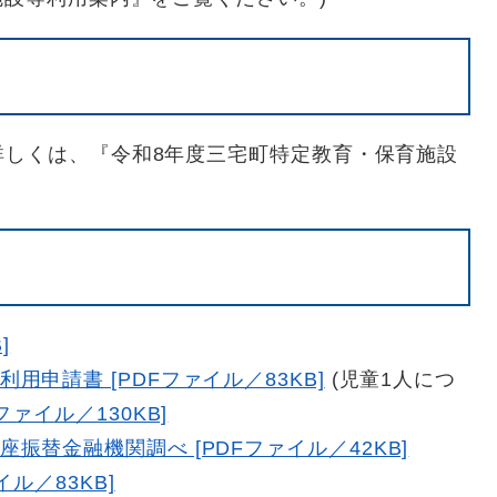
詳しくは、『令和8年度三宅町特定教育・保育施設
]
申請書 [PDFファイル／83KB]
(児童1人につ
ファイル／130KB]
振替金融機関調べ [PDFファイル／42KB]
ル／83KB]