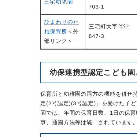
三宅幼児園
703-1
ひまわりのた
三宅町大字伴堂
ね保育所
＜外
847-3
部リンク＞
幼保連携型認定こども園
保育所と幼稚園の両方の機能を併せ持
定(2号認定)(3号認定)』を受けた
園では、年間の保育日数、1日の保
事、通園方法等は統一されています