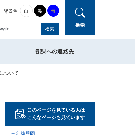
白
黒
青
背景色
各課への連絡先
について
このページを見ている人は
こんなページも見ています
三宅幼児園