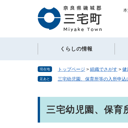
ペ
メ
本
ー
ニ
ジ
ュ
の
ー
先
を
頭
飛
で
ば
くらしの情報
す。
し
て
本
トップページ
>
組織でさがす
>
健
現在地
文
へ
三宅幼児園、保育所等の入所申込
足あと
本
文
三宅幼児園、保育