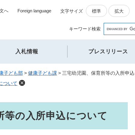
文へ
Foreign language
標準
拡大
文字サイズ
Google
キーワード
検索
カ
ス
タ
入札情報
プレスリリース
ム
検
索
康子ども部
>
健康子ども課
>
三宅幼児園、保育所等の入所申込
について
所等の入所申込について